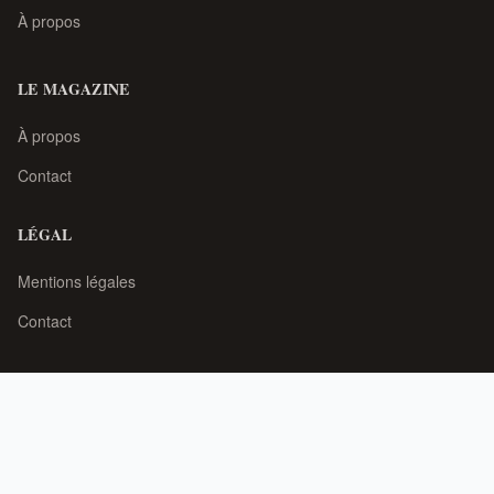
À propos
LE MAGAZINE
À propos
Contact
LÉGAL
Mentions légales
Contact
© 2026 Zige t Puces — Brocante, Déco Récup & Seconde Main. Tous droits
réservés.