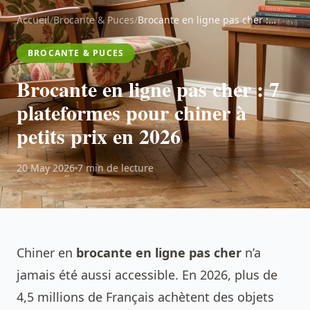
Accueil
/
Brocante & Puces
/
Brocante en ligne pas cher : 7 plateformes pour chiner à petits prix en 2026
BROCANTE & PUCES
Brocante en ligne pas cher : 7
plateformes pour chiner à
petits prix en 2026
20 May 2026
7 min de lecture
Chiner en
brocante en ligne pas cher
n’a
jamais été aussi accessible. En 2026, plus de
4,5 millions de Français achètent des objets