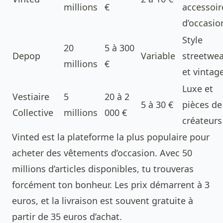
millions
€
accessoir
d’occasio
Style
20
5 à 300
Depop
Variable
streetwea
millions
€
et vintag
Luxe et
Vestiaire
5
20 à 2
5 à 30 €
pièces de
Collective
millions
000 €
créateurs
Vinted est la plateforme la plus populaire pour
acheter des vêtements d’occasion. Avec 50
millions d’articles disponibles, tu trouveras
forcément ton bonheur. Les prix démarrent à 3
euros, et la livraison est souvent gratuite à
partir de 35 euros d’achat.