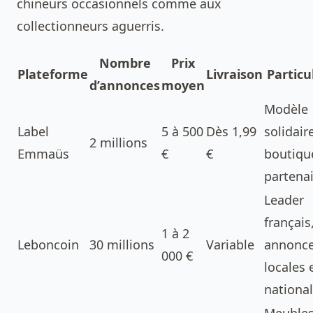
chineurs occasionnels comme aux
collectionneurs aguerris.
Nombre
Prix
Plateforme
Livraison
Particu
d’annonces
moyen
Modèle
Label
5 à 500
Dès 1,99
solidair
2 millions
Emmaüs
€
€
boutiqu
partena
Leader
français
1 à 2
Leboncoin
30 millions
Variable
annonc
000 €
locales 
nationa