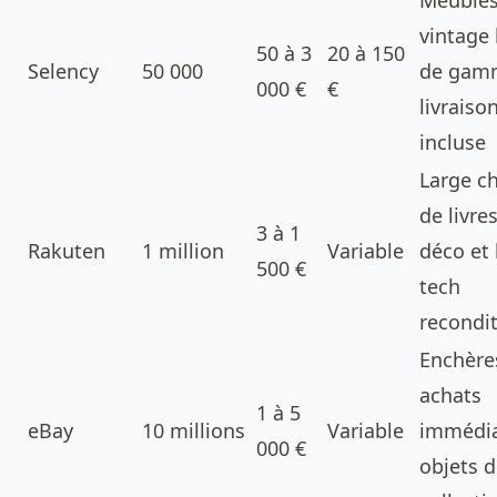
Meuble
vintage
50 à 3
20 à 150
Selency
50 000
de gam
000 €
€
livraiso
incluse
Large c
de livres
3 à 1
Rakuten
1 million
Variable
déco et 
500 €
tech
recondi
Enchère
achats
1 à 5
eBay
10 millions
Variable
immédia
000 €
objets 