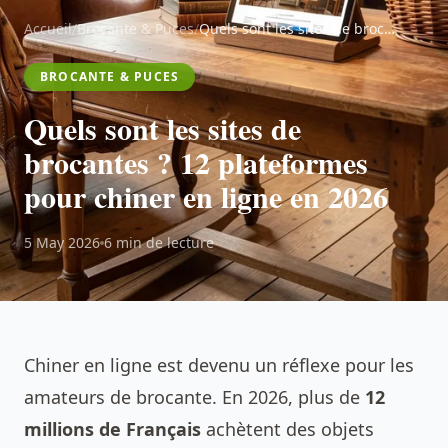
Accueil
/
Brocante & Puces
/
Quels sont les sites de brocantes ? 12 plateformes pour chiner en ligne en 2026
BROCANTE & PUCES
Quels sont les sites de
brocantes ? 12 plateformes
pour chiner en ligne en 2026
5 May 2026
6 min de lecture
Chiner en ligne est devenu un réflexe pour les
amateurs de brocante. En 2026, plus de
12
millions de Français
achètent des objets