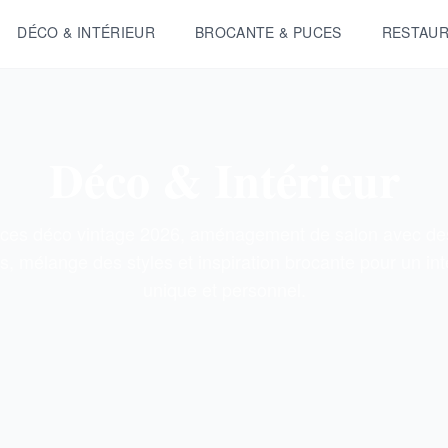
DÉCO & INTÉRIEUR
BROCANTE & PUCES
RESTAUR
Déco & Intérieur
ces déco vintage 2026, aménagement de salon avec des
s, mélange des styles et inspiration brocante pour un int
unique et personnel.