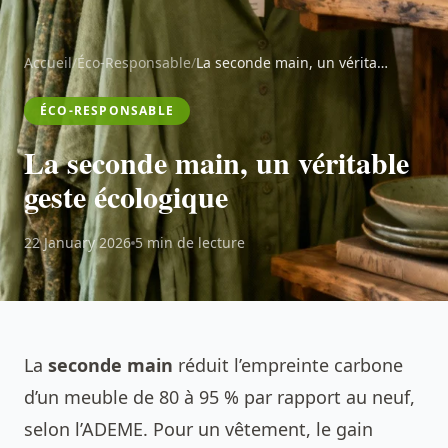
Accueil
/
Éco-Responsable
/
La seconde main, un véritable geste écologique
ÉCO-RESPONSABLE
La seconde main, un véritable
geste écologique
22 January 2026
5 min de lecture
La
seconde main
réduit l’empreinte carbone
d’un meuble de 80 à 95 % par rapport au neuf,
selon l’ADEME. Pour un vêtement, le gain