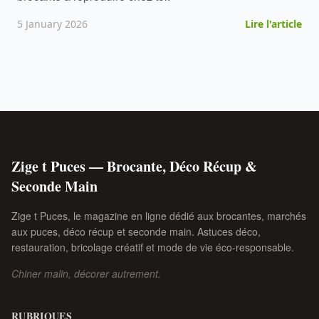
5 January 2026
Lire l'article
Zige t Puces — Brocante, Déco Récup &
Seconde Main
Zige t Puces, le magazine en ligne dédié aux brocantes, marchés
aux puces, déco récup et seconde main. Astuces déco,
restauration, bricolage créatif et mode de vie éco-responsable.
Chiner malin, décorer autrement.
RUBRIQUES