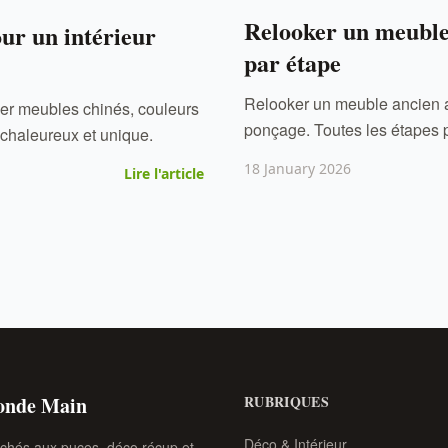
Relooker un meuble 
our un intérieur
par étape
Relooker un meuble ancien ave
ger meubles chinés, couleurs
ponçage. Toutes les étapes p
ur chaleureux et unique.
18 January 2026
Lire l'article
conde Main
RUBRIQUES
Déco & Intérieur
rchés aux puces, déco récup et