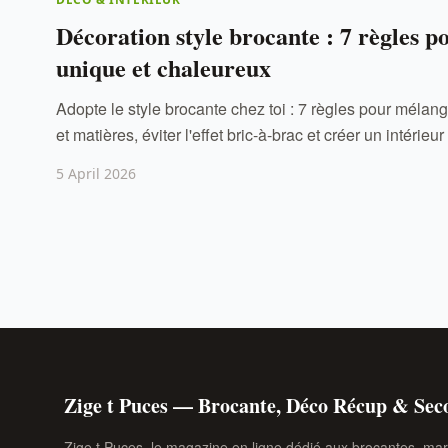
Décoration style brocante : 7 règles p
unique et chaleureux
Adopte le style brocante chez toi : 7 règles pour mélan
et matières, éviter l'effet bric-à-brac et créer un intérie
5 April 2026
Zige t Puces — Brocante, Déco Récup & Se
Zige t Puces, le magazine en ligne dédié aux brocantes, ma