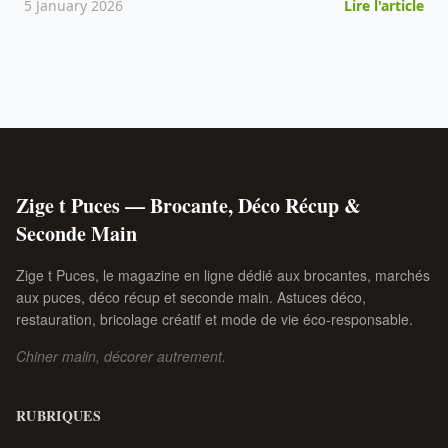
5 January 2026
Lire l'article
Zige t Puces — Brocante, Déco Récup &
Seconde Main
Zige t Puces, le magazine en ligne dédié aux brocantes, marchés
aux puces, déco récup et seconde main. Astuces déco,
restauration, bricolage créatif et mode de vie éco-responsable.
Chiner malin, décorer autrement.
RUBRIQUES